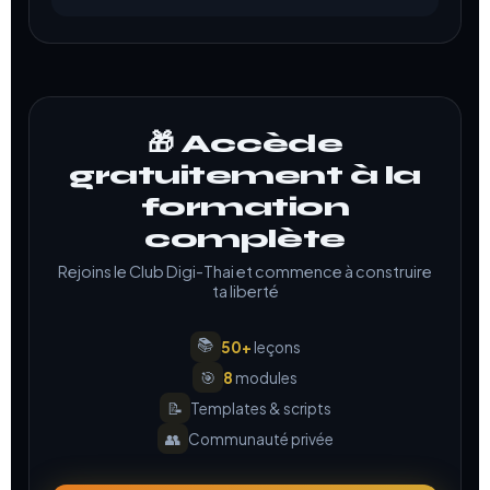
🎁 Accède
gratuitement à la
formation
complète
Rejoins le Club Digi-Thai et commence à construire
ta liberté
📚
50+
leçons
🎯
8
modules
📝
Templates & scripts
👥
Communauté privée