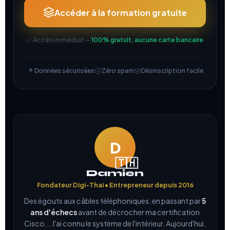
Accéder à la formation gratuite
✅ Accès immédiat —
100% gratuit, aucune carte bancaire
Données sécurisées
Zéro spam
Désinscription facile
D
Damien
Fondateur Digi-Thai • Entrepreneur depuis 2016
Des égouts aux câbles téléphoniques, en passant par
5
ans d'échecs
avant de décrocher ma certification
Cisco... J'ai connu le système de l'intérieur. Aujourd'hui,