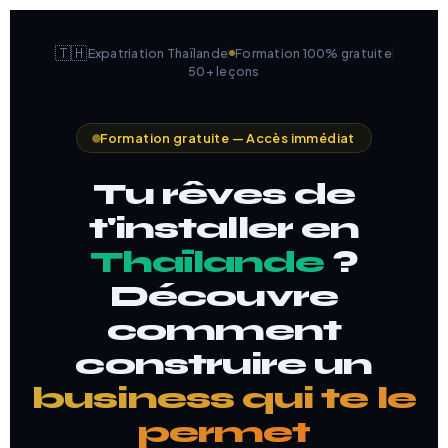
🇹🇭
Expatriation Thaïlande
Formation 100% gratuite
50+ leçons
Formation gratuite — Accès immédiat
Tu rêves de
t'installer en
Thaïlande
?
Découvre
comment
construire un
business qui te le
permet