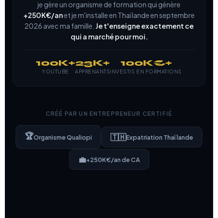
je gère un organisme de formation qui génère
+250K€/an
et je m'installe en Thaïlande en septembre
2026 avec ma famille.
Je t'enseigne exactement ce
qui a marché pour moi.
100K+
23K+
100K€+
YOUTUBE
APPRENANTS
INVESTIS EN FORMATIONS
CRÉÉ PAR UN ENTREPRENEUR CERTIFIÉ
🏆
🇹🇭
Organisme Qualiopi
Expatriation Thaïlande
💼
+250K€/an de CA