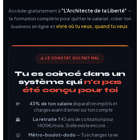
Accède gratuitement à
"L'Architecte de ta Liberté"
—
la formation complète pour quitter le salariat, créer ton
business en ligne et
vivre où tu veux, quand tu veux
.
⚠️ LE CONSTAT QUI FAIT MAL
Tu es coincé dans un
système qui
n'a pas
été conçu pour toi
43% de ton salaire
disparaît en impôts et
💸
charges avant d'arriver sur ton compte
La retraite ?
43 ans de cotisation pour
👻
1400€/mois. Si elle existe encore...
Métro-boulot-dodo
— Tu échanges ta vie
😤