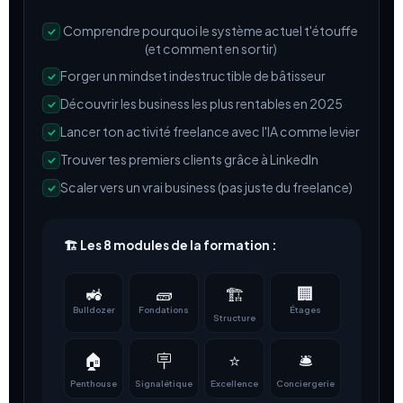
Comprendre pourquoi le système actuel t'étouffe
(et comment en sortir)
Forger un mindset indestructible de bâtisseur
Découvrir les business les plus rentables en 2025
Lancer ton activité freelance avec l'IA comme levier
Trouver tes premiers clients grâce à LinkedIn
Scaler vers un vrai business (pas juste du freelance)
🏗️ Les 8 modules de la formation :
🚜
🧱
🏢
🏗️
Bulldozer
Fondations
Étages
Structure
🏠
🪧
⭐
🛎️
Penthouse
Signalétique
Excellence
Conciergerie